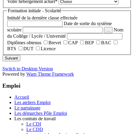
Votre hébergement actuel
*
Formation initiale - Scolarité
Intitulé de la dernière classe effectuée
Date de sortie du système
scolaire
Nom
...
du Collège / Lycée / Université
Diplômes obtenus
Brevet
CAP
BEP
BAC
BTS
DUT
Licence
Suivant
Switch to Desktop Version
Powered by
Warp Theme Framework
Emploi
Accueil
Les ateliers Emploi
Le parrainage
Les démarches Pôle Emploi
Les contrats de travail
Le CDI
Le CDD